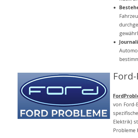
Besteh
Fahrzeu
durchge
gewährl
Journal
Automob
bestimm
Ford-
FordProb
von Ford-B
spezifisch
Elektrik) 
Probleme h