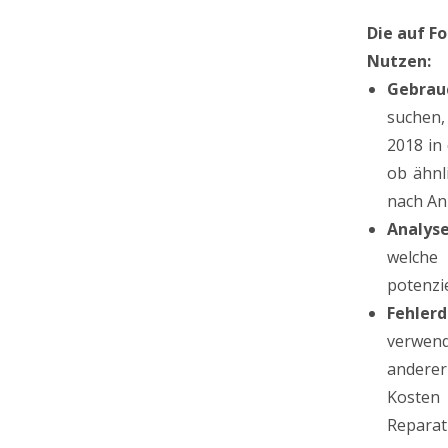
Die auf F
Nutzen:
Gebrau
suchen,
2018 in
ob ähnl
nach An
Analys
welche 
potenzi
Fehlerd
verwend
anderer
Kosten 
Reparatu