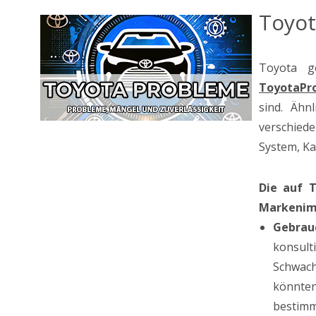
Toyot
Toyota g
ToyotaPr
sind. Ähn
verschiede
System, Ka
Die auf T
Markenim
Gebrau
konsul
Schwach
könnten
bestimm