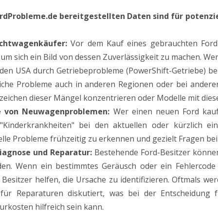
ordProbleme.de bereitgestellten Daten sind für potenz
chtwagenkäufer:
Vor dem Kauf eines gebrauchten Ford
 um sich ein Bild von dessen Zuverlässigkeit zu machen. We
 den USA durch Getriebeprobleme (PowerShift-Getriebe) bek
iche Probleme auch in anderen Regionen oder bei anderen
zeichen dieser Mängel konzentrieren oder Modelle mit die
e von Neuwagenproblemen:
Wer einen neuen Ford kaufe
"Kinderkrankheiten" bei den aktuellen oder kürzlich ei
elle Probleme frühzeitig zu erkennen und gezielt Fragen bei
iagnose und Reparatur:
Bestehende Ford-Besitzer können 
en. Wenn ein bestimmtes Geräusch oder ein Fehlercode a
 Besitzer helfen, die Ursache zu identifizieren. Oftmals w
für Reparaturen diskutiert, was bei der Entscheidung
rkosten hilfreich sein kann.