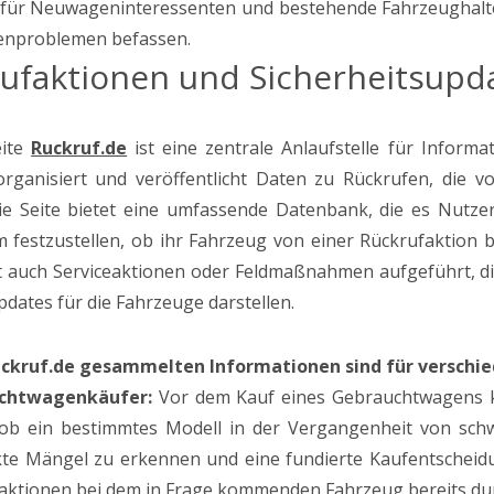
für Neuwageninteressenten und bestehende Fahrzeughalter. 
kenproblemen befassen.
ufaktionen und Sicherheitsupd
eite
Ruckruf.de
ist eine zentrale Anlaufstelle für Inform
rganisiert und veröffentlicht Daten zu Rückrufen, die vo
ie Seite bietet eine umfassende Datenbank, die es Nutze
 festzustellen, ob ihr Fahrzeug von einer Rückrufaktion bet
 auch Serviceaktionen oder Feldmaßnahmen aufgeführt, die
pdates für die Fahrzeuge darstellen.
uckruf.de gesammelten Informationen sind für versch
chtwagenkäufer:
Vor dem Kauf eines Gebrauchtwagens ka
ob ein bestimmtes Modell in der Vergangenheit von schw
kte Mängel zu erkennen und eine fundierte Kaufentscheidun
aktionen bei dem in Frage kommenden Fahrzeug bereits du