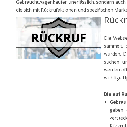
Gebrauchtwagenkäufer unerlässlich, sondern auch 
die sich mit Rückrufaktionen und spezifischen Mar
Rückr
Die Webs
sammelt, o
wurden. D
suchen, um
werden oft
wichtige U
Die auf R
Gebrau
geben, 
verstec
Rückruf