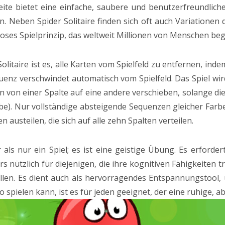
Seite bietet eine einfache, saubere und benutzerfreundlich
Neben Spider Solitaire finden sich oft auch Variationen des
loses Spielprinzip, das weltweit Millionen von Menschen beg
Solitaire ist es, alle Karten vom Spielfeld zu entfernen, i
uenz verschwindet automatisch vom Spielfeld. Das Spiel wir
n von einer Spalte auf eine andere verschieben, solange di
be). Nur vollständige absteigende Sequenzen gleicher Far
austeilen, die sich auf alle zehn Spalten verteilen.
r als nur ein Spiel; es ist eine geistige Übung. Es erfor
rs nützlich für diejenigen, die ihre kognitiven Fähigkeiten t
llen. Es dient auch als hervorragendes Entspannungstool,
 spielen kann, ist es für jeden geeignet, der eine ruhige, 