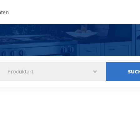
äten
Produktart
SUC