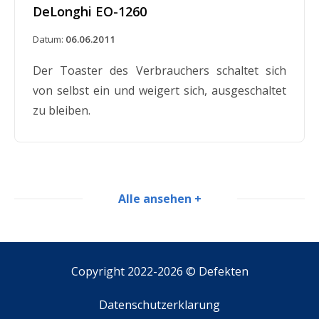
DeLonghi EO-1260
Datum:
06.06.2011
Der Toaster des Verbrauchers schaltet sich
von selbst ein und weigert sich, ausgeschaltet
zu bleiben.
DeLonghi DO-420
Alle ansehen +
Datum:
08.06.2011
Der Griff des Toasters fiel ab und der 64-
Copyright 2022-2026 ©
Defekten
jährige Mann erlitt leichte Verbrennungen. Er
bekam einen anderen Toaster und bei dem
Datenschutzerklarung
neuen fiel der Griff ab.